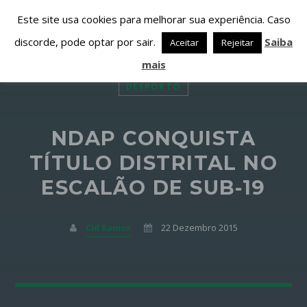
Este site usa cookies para melhorar sua experiência. Caso
discorde, pode optar por sair.
Saiba
Aceitar
Rejeitar
mais
DESPORTO
NDAP CONQUISTA
PARTILHAR ESTA PÁGINA EM:
PESQUISAR NESTE WEBSITE:
TÍTULO DISTRITAL NO
ESCALÃO DE SUB-19
Twitter
Cid Ramos
22 Dezembro 2015
Facebook
Google+