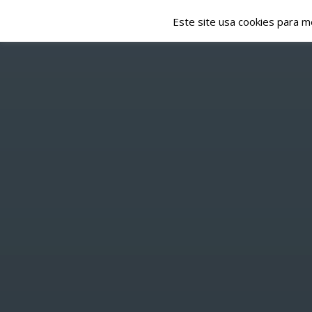
Este site usa cookies para m
NOTÍCIAS
EMISSÃO
HOME
/
TEAM MEMBERS
P
A 