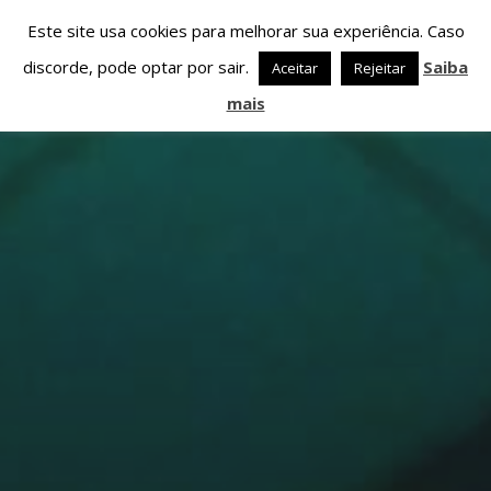
Este site usa cookies para melhorar sua experiência. Caso
discorde, pode optar por sair.
Saiba
Aceitar
Rejeitar
mais
PARTILHAR ESTA PÁGINA EM:
PESQUISAR NESTE WEBSITE:
Twitter
Facebook
Google+