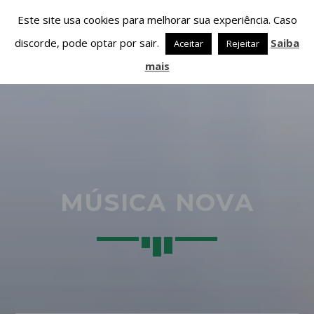
Este site usa cookies para melhorar sua experiência. Caso
discorde, pode optar por sair.
Saiba
Aceitar
Rejeitar
mais
PARTILHAR ESTA PÁGINA EM:
PESQUISAR NESTE WEBSITE:
MÚSICA NOVA
Twitter
Facebook
Google+