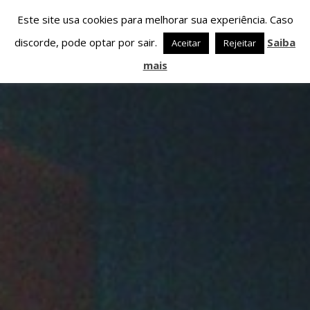
Este site usa cookies para melhorar sua experiência. Caso
discorde, pode optar por sair.
Saiba
Aceitar
Rejeitar
mais
PARTILHAR ESTA PÁGINA EM:
PESQUISAR NESTE WEBSITE:
Twitter
Facebook
Google+