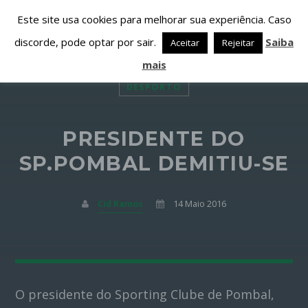
Este site usa cookies para melhorar sua experiência. Caso
discorde, pode optar por sair.
Saiba
Aceitar
Rejeitar
mais
DESPORTO
PRESIDENTE DO
PARTILHAR ESTA PÁGINA EM:
PESQUISAR NESTE WEBSITE:
SP.POMBAL DEMITIU-SE
Cid Ramos
14 Maio 2016
Twitter
Facebook
O presidente do Sporting Clube de Pombal,
Google+