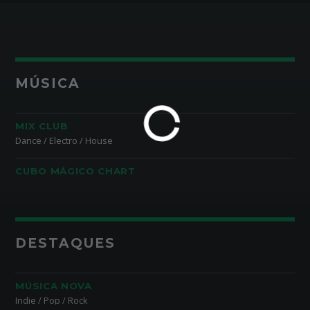
MÚSICA
MIX CLUB
Dance / Electro / House
CUBO MÁGICO CHART
DESTAQUES
MÚSICA NOVA
Indie / Pop / Rock