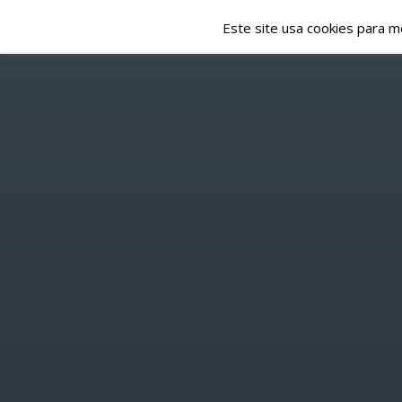
Este site usa cookies para m
NOTÍCIAS
EMISSÃO
HOME
/
SLIDESHOW
/ 87.6 FM
P