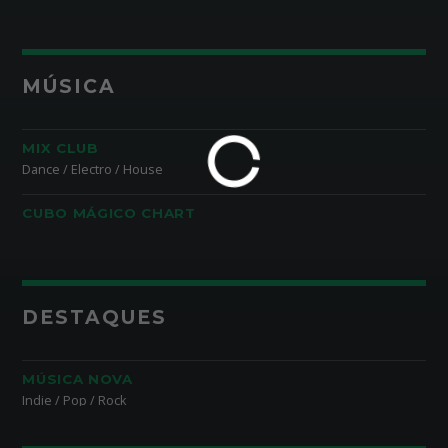
MÚSICA
MIX CLUB
Dance / Electro / House
CUBO MÁGICO CHART
DESTAQUES
MÚSICA NOVA
Indie / Pop / Rock