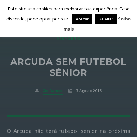
Este site usa cookies para melhorar sua experiência. Caso
discorde, pode optar por sair.
Saiba
Aceitar
Rejeitar
mais
DESPORTO
ARCUDA SEM FUTEBOL
PARTILHAR ESTA PÁGINA EM:
PESQUISAR NESTE WEBSITE:
SÉNIOR
Cid Ramos
3 Agosto 2016
Twitter
Facebook
O Arcuda não terá futebol sénior na próxima
Google+