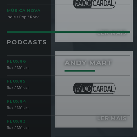
MÚSICA NOVA
Pinterest
Indie / Pop / Rock
LER MAIS
PODCASTS
ANDY MART
FLUX#6
flux / Música
FLUX#5
flux / Música
FLUX#4
flux / Música
LER MAIS
FLUX#3
flux / Música