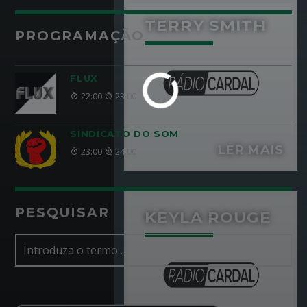
TERRY SMITH
PROGRAMAÇÃO
FLUX
22:00
23:00
SINDICATO DO SOM
LER MAIS
23:00
24:00
PESQUISAR
KEYLA ROUGE