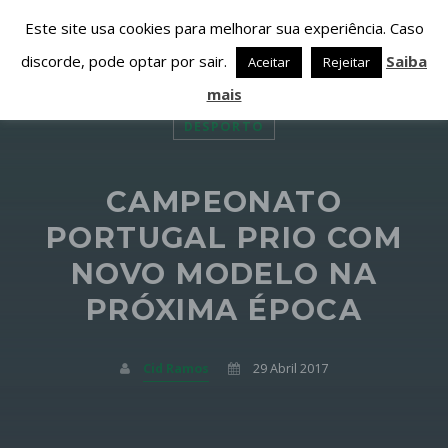
Este site usa cookies para melhorar sua experiência. Caso
discorde, pode optar por sair.
Saiba
Aceitar
Rejeitar
mais
DESPORTO
CAMPEONATO
PARTILHAR ESTA PÁGINA EM:
PESQUISAR NESTE WEBSITE:
PORTUGAL PRIO COM
NOVO MODELO NA
PRÓXIMA ÉPOCA
Twitter
Facebook
Cid Ramos
29 Abril 2017
Google+