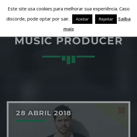
Este site usa cookies para melhorar sua experiência. Caso
discorde, pode optar por sair.
Saiba
Aceitar
Rejeitar
mais
MUSIC PRODUCER
PARTILHAR ESTA PÁGINA EM:
PESQUISAR NESTE WEBSITE:
Twitter
28 ABRIL 2018
Facebook
Google+