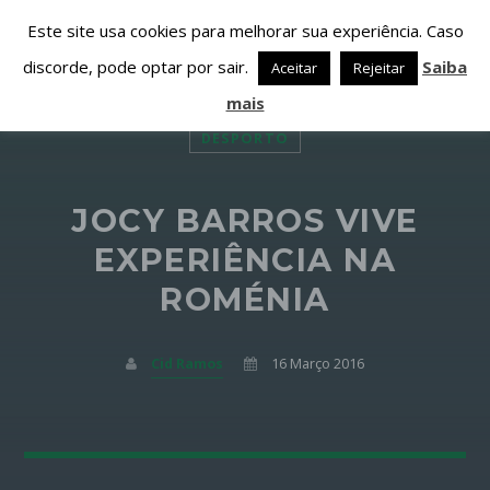
Este site usa cookies para melhorar sua experiência. Caso
discorde, pode optar por sair.
Saiba
Aceitar
Rejeitar
mais
DESPORTO
JOCY BARROS VIVE
PARTILHAR ESTA PÁGINA EM:
PESQUISAR NESTE WEBSITE:
EXPERIÊNCIA NA
ROMÉNIA
Twitter
Cid Ramos
16 Março 2016
Facebook
Google+