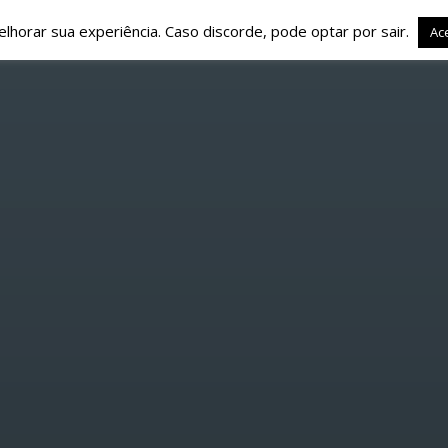
elhorar sua experiência. Caso discorde, pode optar por sair.
Ace
SOBRE NÓS
PROGRAMAÇÃO
MÚSICA
CON
ARTILHAR ESTA PÁGINA E
PESQUISAR NESTE WEBSITE
Twitter
Facebook
Google+
Pinte