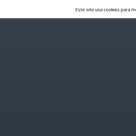
Este site usa cookies para m
NOTÍCIAS
EMISSÃO
HOME
/
MEMBERS
/ GONÇALO SANTOS
P