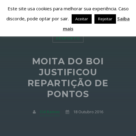
Este site usa cookies para melhorar sua experiência. Caso
discorde, pode optar por sair.
Saiba
Aceitar
Rejeitar
mais
DESPORTO
MOITA DO BOI
PARTILHAR ESTA PÁGINA EM:
PESQUISAR NESTE WEBSITE:
JUSTIFICOU
REPARTIÇÃO DE
PONTOS
Twitter
Facebook
Cid Ramos
18 Outubro 2016
Google+