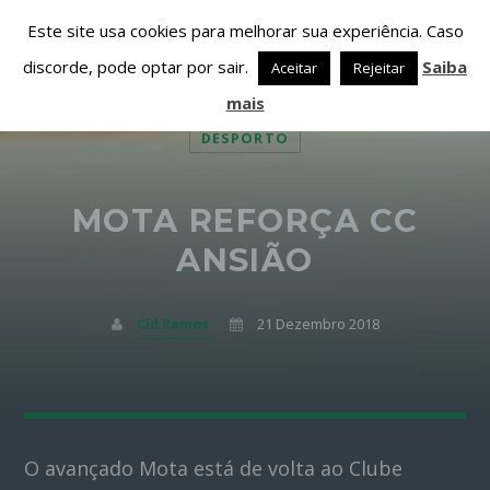
Este site usa cookies para melhorar sua experiência. Caso
discorde, pode optar por sair.
Saiba
Aceitar
Rejeitar
mais
DESPORTO
MOTA REFORÇA CC
PARTILHAR ESTA PÁGINA EM:
PESQUISAR NESTE WEBSITE:
ANSIÃO
Cid Ramos
21 Dezembro 2018
Twitter
Facebook
O avançado Mota está de volta ao Clube
Google+