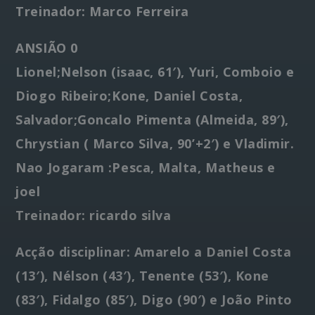
Treinador: Marco Ferreira
ANSIÃO 0
Lionel;Nelson (isaac, 61′), Yuri, Comboio e
Diogo Ribeiro;Kone, Daniel Costa,
Salvador;Goncalo Pimenta (Almeida, 89′),
Chrystian ( Marco Silva, 90’+2′) e Vladimir.
Nao Jogaram :Pesca, Malta, Matheus e
joel
Treinador: ricardo silva
Acção disciplinar: Amarelo a Daniel Costa
(13′), Nélson (43′), Tenente (53′), Kone
(83′), Fidalgo (85′), Digo (90′) e João Pinto