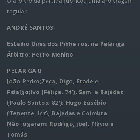
O árbitro da partida rubricou uma arbitragem
regular.
ANDRÉ SANTOS
Estádio Dinis dos Pinheiros, na Pelariga
Árbitro: Pedro Menino
PELARIGA 0
João Pedro;Zeca, Digo, Frade e
Fidalgo;Ivo (Felipe, 74′), Sami e Bajedas
(Paulo Santos, 82′); Hugo Eusébio
(Tenente, int), Bajedas e Coimbra
Não jogaram: Rodrigo, joel, Flávio e
Tomás