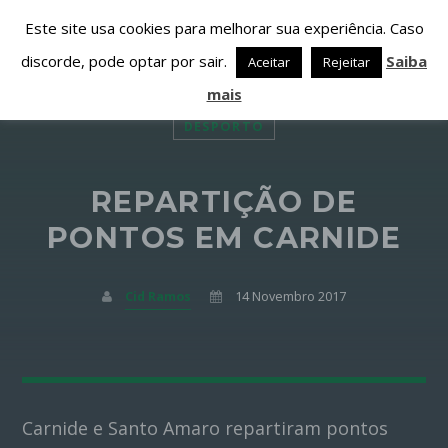
Este site usa cookies para melhorar sua experiência. Caso
discorde, pode optar por sair.
Saiba
Aceitar
Rejeitar
mais
DESPORTO
REPARTIÇÃO DE
PARTILHAR ESTA PÁGINA EM:
PESQUISAR NESTE WEBSITE:
PONTOS EM CARNIDE
Cid Ramos
14 Novembro 2017
Twitter
Facebook
Carnide e Santo Amaro repartiram pontos
Google+