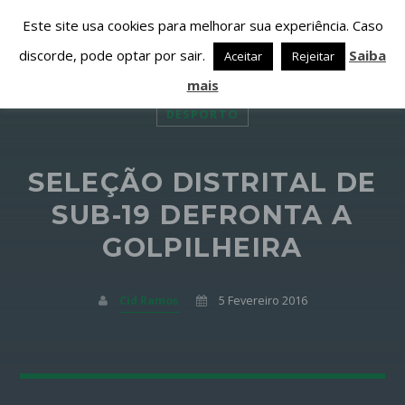
Este site usa cookies para melhorar sua experiência. Caso
discorde, pode optar por sair.
Saiba
Aceitar
Rejeitar
mais
DESPORTO
SELEÇÃO DISTRITAL DE
PARTILHAR ESTA PÁGINA EM:
PESQUISAR NESTE WEBSITE:
SUB-19 DEFRONTA A
GOLPILHEIRA
Twitter
Cid Ramos
5 Fevereiro 2016
Facebook
Google+