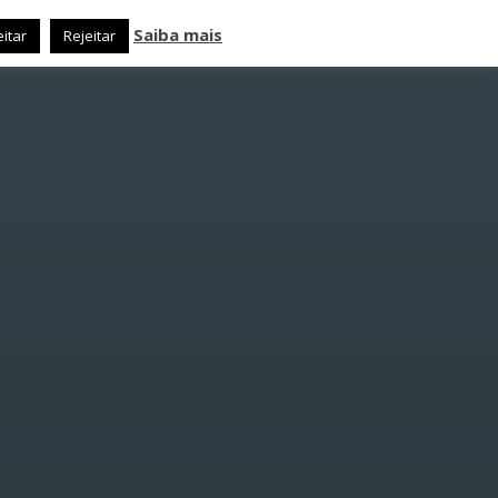
Saiba mais
itar
Rejeitar
TACTO
M:
:
RAMAS
rest