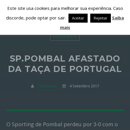
Este site usa cookies para melhorar sua experiência. Caso
discorde, pode optar por sair.
Saiba
Aceitar
Rejeitar
mais
DESPORTO
SP.POMBAL AFASTADO
PARTILHAR ESTA PÁGINA EM:
PESQUISAR NESTE WEBSITE:
DA TAÇA DE PORTUGAL
Cid Ramos
4 Setembro 2017
Twitter
Facebook
O Sporting de Pombal perdeu por 3-0 com o
Google+