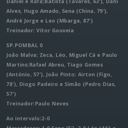
Daniel e Rafa;Batista (Tavares, 63′), Dani
Alves, Hugo Amado, Sena (China, 79′),
André Jorge e Leo (Mbarga, 87′)
Treinador: Vítor Gouveia
SP.POMBAL 0
João Malva; Zeca, Léo, Miguel Cá e Paulo
Martins;Rafael Abreu, Tiago Gomes
(António, 57′), João Pinto; Airton (Figo,
78′), Diogo Padeiro e Simão (Pedro Dias,
57′)
Treinador:Paulo Neves
Ao intervalo:2-0
Marcadores: 1-0 Sena (5′), 2-0 Léo (44′) e