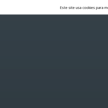
Este site usa cookies para m
NOTÍCIAS
EMISSÃO
HOME
/
DESPORTO
/ TAÇA DISTRITAL NO FIN
P
TAÇA DI