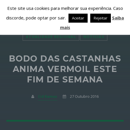
Este site usa cookies para melhorar sua experiência. Caso
discorde, pode optar por sair.
Saiba
Aceitar
Rejeitar
mais
ATUALIDADE REGIONAL
NOTÍCIAS
BODO DAS CASTANHAS
PARTILHAR ESTA PÁGINA EM:
PESQUISAR NESTE WEBSITE:
ANIMA VERMOIL ESTE
FIM DE SEMANA
Twitter
Cid Ramos
27 Outubro 2016
Facebook
Google+