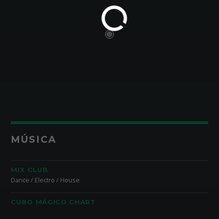
MÚSICA
MIX CLUB
Dance / Electro / House
CUBO MÁGICO CHART