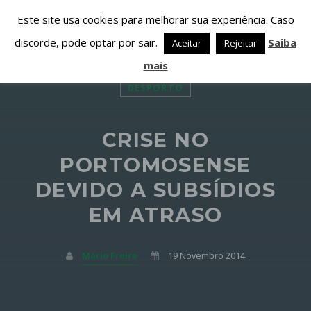
Este site usa cookies para melhorar sua experiência. Caso
discorde, pode optar por sair.
Saiba
Aceitar
Rejeitar
mais
DESPORTO
CRISE NO
PARTILHAR ESTA PÁGINA EM:
PESQUISAR NESTE WEBSITE:
PORTOMOSENSE
DEVIDO A SUBSÍDIOS
EM ATRASO
Twitter
Facebook
Mário Freire
19 Novembro 2014
Google+