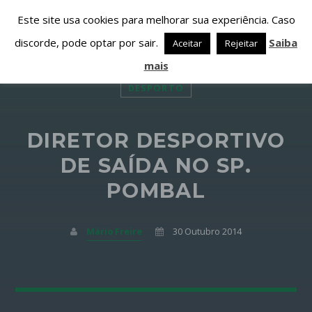
Este site usa cookies para melhorar sua experiência. Caso
discorde, pode optar por sair.
Saiba
Aceitar
Rejeitar
mais
DESPORTO
DIRETOR DESPORTIVO
PARTILHAR ESTA PÁGINA EM:
PESQUISAR NESTE WEBSITE:
DE SAÍDA NO SP.
POMBAL
Twitter
Mário Freire
30 Outubro 2014
Facebook
Google+