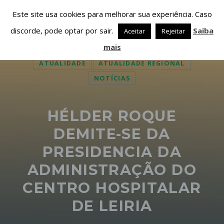
Este site usa cookies para melhorar sua experiência. Caso
discorde, pode optar por sair.
Saiba
Aceitar
Rejeitar
mais
ATUALIDADE
ATUALIDADE REGIONAL
NOTÍCIAS
PARTILHAR ESTA PÁGINA EM:
PESQUISAR NESTE WEBSITE:
HÉLDER ROQUE
DEMITE-SE DA
PRESIDENCIA DA
Twitter
ADMINISTRAÇÃO DO
CENTRO HOSPITALAR
Facebook
DE LEIRIA
Google+