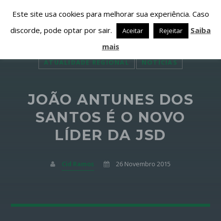
Este site usa cookies para melhorar sua experiência. Caso
discorde, pode optar por sair.
Saiba
Aceitar
Rejeitar
mais
ATUALIDADE REGIONAL
NOTÍCIAS
JOÃO ANTUNES DOS
PARTILHAR ESTA PÁGINA EM:
PESQUISAR NESTE WEBSITE:
SANTOS É O NOVO
LÍDER DA JSD
Twitter
Cid Ramos
26 Novembro 2015
Facebook
Google+