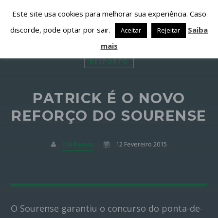
Este site usa cookies para melhorar sua experiência. Caso
discorde, pode optar por sair.
Saiba
Aceitar
Rejeitar
mais
DESPORTO
PATRICK É O NOVO
PARTILHAR ESTA PÁGINA EM:
PESQUISAR NESTE WEBSITE:
REFORÇO DO SOURENSE
Cid Ramos
12 Fevereiro 2015
Twitter
Facebook
O Sourense garantiu o concurso do ponta-de-
Google+