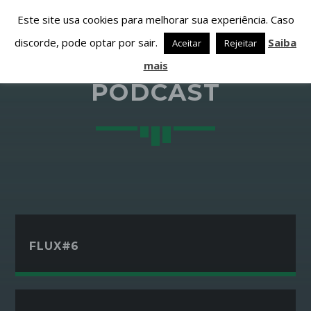
Este site usa cookies para melhorar sua experiência. Caso
discorde, pode optar por sair.
Saiba
Aceitar
Rejeitar
mais
PODCAST
PARTILHAR ESTA PÁGINA EM:
PESQUISAR NESTE WEBSITE:
Twitter
FLUX#6
Facebook
Google+