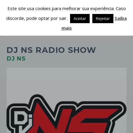
Este site usa cookies para melhorar sua experiência. Caso
discorde, pode optar por sair.
Saiba
Aceitar
Rejeitar
mais
DJ NS RADIO SHOW
DJ NS
PARTILHAR ESTA PÁGINA EM:
PESQUISAR NESTE WEBSITE:
Twitter
Facebook
Google+