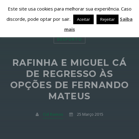
Este site usa cookies para melhorar sua experiência. Caso
discorde, pode optar por sair.
Saiba
Aceitar
Rejeitar
mais
DESPORTO
RAFINHA E MIGUEL CÁ
PARTILHAR ESTA PÁGINA EM:
PESQUISAR NESTE WEBSITE:
DE REGRESSO ÀS
OPÇÕES DE FERNANDO
MATEUS
Twitter
Facebook
Cid Ramos
25 Março 2015
Google+