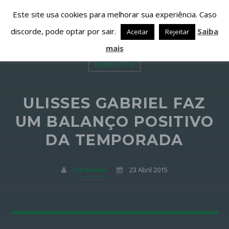
Este site usa cookies para melhorar sua experiência. Caso
discorde, pode optar por sair.
Saiba
Aceitar
Rejeitar
mais
DESPORTO
ULISSES GABRIEL FAZ
PARTILHAR ESTA PÁGINA EM:
PESQUISAR NESTE WEBSITE:
UM BALANÇO POSITIVO
DA TEMPORADA
Twitter
Cid Ramos
23 Abril 2015
Facebook
Google+