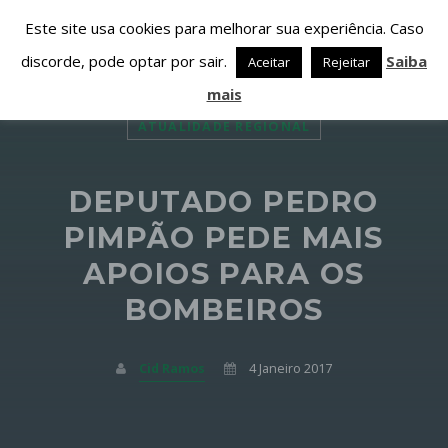
Este site usa cookies para melhorar sua experiência. Caso
discorde, pode optar por sair.
Saiba
Aceitar
Rejeitar
mais
ATUALIDADE REGIONAL
DEPUTADO PEDRO
PARTILHAR ESTA PÁGINA EM:
PESQUISAR NESTE WEBSITE:
PIMPÃO PEDE MAIS
APOIOS PARA OS
BOMBEIROS
Twitter
Facebook
Cid Ramos
4 Janeiro 2017
Google+