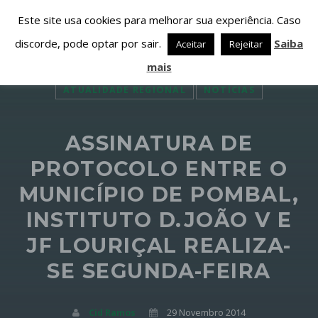
Este site usa cookies para melhorar sua experiência. Caso
discorde, pode optar por sair.
Saiba
Aceitar
Rejeitar
mais
ATUALIDADE REGIONAL
NOTÍCIAS
ASSINATURA DE
PARTILHAR ESTA PÁGINA EM:
PESQUISAR NESTE WEBSITE:
PROTOCOLO ENTRE O
MUNICÍPIO DE POMBAL,
INSTITUTO D.JOÃO V E
Twitter
JF LOURIÇAL REALIZA-
Facebook
SE SEGUNDA-FEIRA
Google+
Cid Ramos
29 Novembro 2014