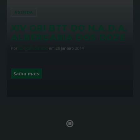
AGENDA
XIV ORI BTT DO N.A.D.A.
ALBERGARIA DOS DOZE
Por
Gonçalo Santos
em 28 Janeiro 2014
Saiba mais