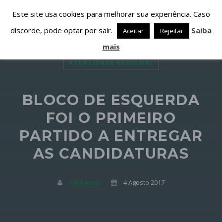
Este site usa cookies para melhorar sua experiência. Caso
discorde, pode optar por sair.
Saiba
Aceitar
Rejeitar
mais
ATUALIDADE REGIONAL
BLOCO DE ESQUERDA
PARTILHAR ESTA PÁGINA EM:
PESQUISAR NESTE WEBSITE:
FOI O PRIMEIRO
PARTIDO A ENTREGAR
AS CANDIDATURAS
Twitter
Facebook
Cid Ramos
4 Agosto 2017
Google+