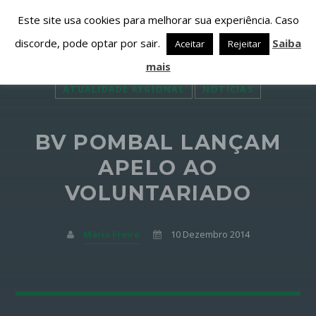
Este site usa cookies para melhorar sua experiência. Caso
discorde, pode optar por sair.
Saiba
Aceitar
Rejeitar
mais
ATUALIDADE REGIONAL
NOTÍCIAS
BV POMBAL LANÇAM
PARTILHAR ESTA PÁGINA EM:
PESQUISAR NESTE WEBSITE:
APELO AO
VOLUNTARIADO
Twitter
Mário Freire
10 Dezembro 2014
Facebook
Google+