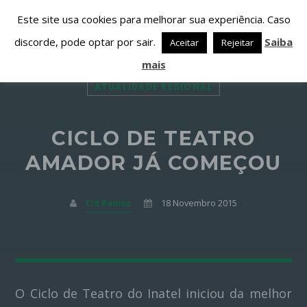
Este site usa cookies para melhorar sua experiência. Caso
discorde, pode optar por sair.
Saiba
Aceitar
Rejeitar
mais
ATUALIDADE REGIONAL
CICLO DE TEATRO
PARTILHAR ESTA PÁGINA EM:
PESQUISAR NESTE WEBSITE:
AMADOR JÁ COMEÇOU
Cid Ramos
18 Novembro 2015
Twitter
Facebook
O Ciclo de Teatro do Inatel iniciou da melhor
Google+