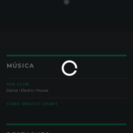
MÚSICA
MIX CLUB
Dance / Electro / House
CUBO MÁGICO CHART