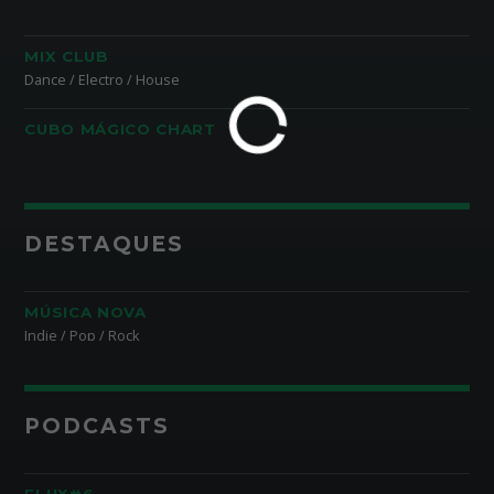
MIX CLUB
Dance / Electro / House
CUBO MÁGICO CHART
DESTAQUES
MÚSICA NOVA
Indie / Pop / Rock
PODCASTS