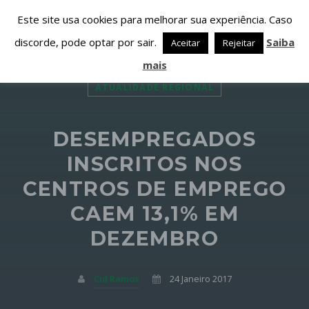
Este site usa cookies para melhorar sua experiência. Caso
discorde, pode optar por sair.
Saiba
Aceitar
Rejeitar
mais
ATUALIDADE REGIONAL
DESEMPREGADOS
PARTILHAR ESTA PÁGINA EM:
PESQUISAR NESTE WEBSITE:
INSCRITOS NOS
CENTROS DE EMPREGO
CAEM 13,1% EM
Twitter
DEZEMBRO
Facebook
Cid Ramos
24 Janeiro 2017
Google+