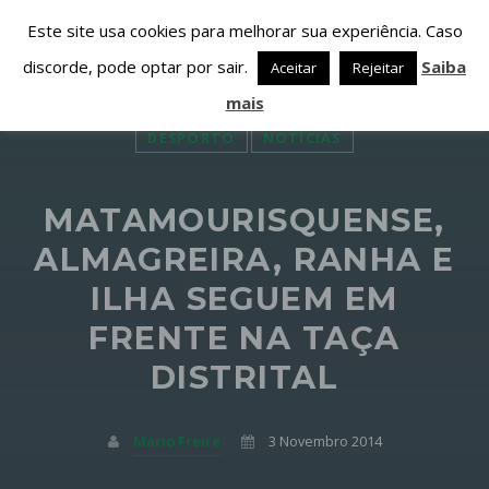
Este site usa cookies para melhorar sua experiência. Caso
discorde, pode optar por sair.
Saiba
Aceitar
Rejeitar
mais
DESPORTO
NOTÍCIAS
MATAMOURISQUENSE,
PARTILHAR ESTA PÁGINA EM:
PESQUISAR NESTE WEBSITE:
ALMAGREIRA, RANHA E
ILHA SEGUEM EM
FRENTE NA TAÇA
Twitter
DISTRITAL
Facebook
Mário Freire
3 Novembro 2014
Google+