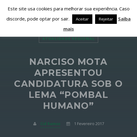
Este site usa cookies para melhorar sua experiência. Caso
discorde, pode optar por sair.
Saiba
Aceitar
Rejeitar
mais
ATUALIDADE REGIONAL
NARCISO MOTA
PARTILHAR ESTA PÁGINA EM:
PESQUISAR NESTE WEBSITE:
APRESENTOU
CANDIDATURA SOB O
LEMA “POMBAL
Twitter
HUMANO”
Facebook
Cid Ramos
1 Fevereiro 2017
Google+