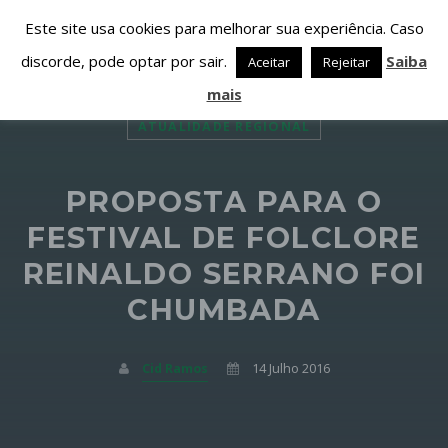
Este site usa cookies para melhorar sua experiência. Caso
discorde, pode optar por sair.
Saiba
Aceitar
Rejeitar
mais
ATUALIDADE REGIONAL
PROPOSTA PARA O
PARTILHAR ESTA PÁGINA EM:
PESQUISAR NESTE WEBSITE:
FESTIVAL DE FOLCLORE
REINALDO SERRANO FOI
CHUMBADA
Twitter
Facebook
Cid Ramos
14 Julho 2016
Google+