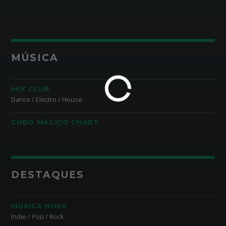
MÚSICA
MIX CLUB
Dance / Electro / House
CUBO MÁGICO CHART
DESTAQUES
MÚSICA NOVA
Indie / Pop / Rock