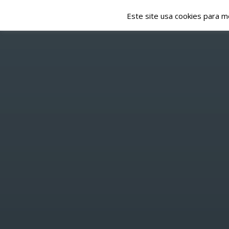
Este site usa cookies para m
NOTÍCIAS
EMISSÃO
HOME
/
ATUALIDADE REGIONAL
/ TASQUINH
P
TASQUIN