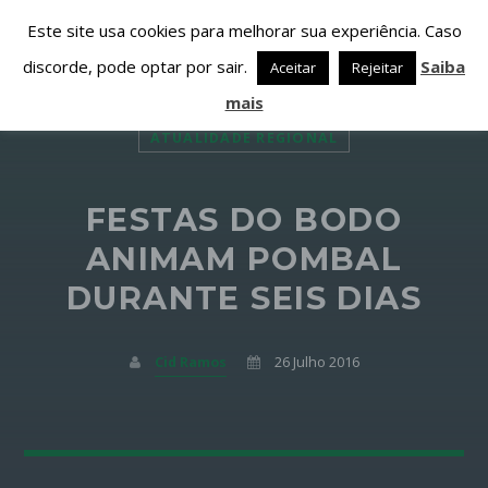
Este site usa cookies para melhorar sua experiência. Caso
discorde, pode optar por sair.
Saiba
Aceitar
Rejeitar
mais
ATUALIDADE REGIONAL
FESTAS DO BODO
PARTILHAR ESTA PÁGINA EM:
PESQUISAR NESTE WEBSITE:
ANIMAM POMBAL
DURANTE SEIS DIAS
Twitter
Cid Ramos
26 Julho 2016
Facebook
Google+