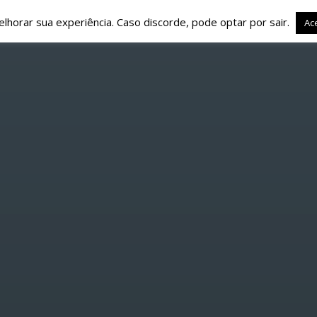
elhorar sua experiência. Caso discorde, pode optar por sair.
Ace
SOBRE NÓS
PROGRAMAÇÃO
MÚSICA
CON
UVENIL REALIZOU PASSEIO INTER-GERACIONAL
ARTILHAR ESTA PÁGINA E
PESQUISAR NESTE WEBSITE
NOTÍCIAS
1-ASSOCIAÇÃO
Twitter
Facebook
Google+
Pinte
ZOU PASSEIO 