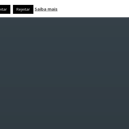
Saiba mais
itar
Rejeitar
TACTO
M:
:
 JUVENIL
rest
INTER-