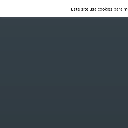
Este site usa cookies para m
NOTÍCIAS
EMISSÃO
HOME
/
NOTÍCIAS
/ UNIÃO 21-ASSOCIAÇÃO J
P
UNIÃO 2
REALI